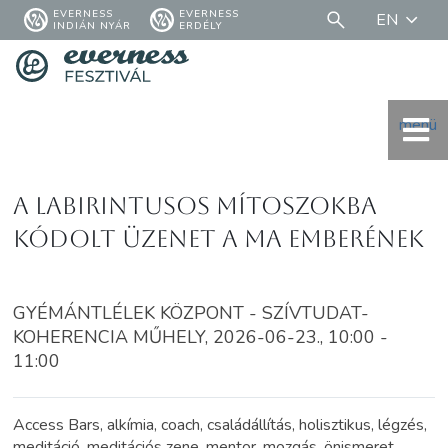
EVERNESS
EVERNESS
EN
INDIÁN NYÁR
ERDÉLY
menü
A labirintusos mítoszokba
kódolt üzenet a ma emberének
GYÉMÁNTLÉLEK KÖZPONT - SZÍVTUDAT-
KOHERENCIA MŰHELY, 2026-06-23., 10:00 -
11:00
Access Bars, alkímia, coach, családállítás, holisztikus, légzés,
meditáció, meditációs zene, mentor, mozgás, önismeret,