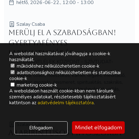
hétfő, 2026-06-22., 12:00 - 13:00
Szalay Csaba
Merülj el a Szabadságban!
gyertyafényes
Labirintusjárás
A weboldal használatával jóváhagyja a cookie-k
használatát.
GYÉMÁNTLÉLEK KÖZPONT - SZÍVTUDAT-
működéshez nélkülözhetetlen cookie-k
KOHERENCIA MŰHELY
adatbiztonsághoz nélkülözhetetlen és statisztikai
alkímia, coach, holisztikus, karrier, légzés, meditáció,
cookie-k
mentor, mozgás, önismeret, spiritualitás, szakrális,
marketing cookie-k
tanfolyam, terápia, természetgyógyászat, vallás,
A weboldalon használt cookie-kban nem tárolunk
workshop, zene
személyes adatokat, részletesebb tájékoztatásért
hétfő, 2026-06-22., 19:30 - 21:00
kattintson az
adatvédelmi tájékoztatóra
.
Szalay Csaba
Mindet elfogadom
Elfogadom
A labirintusos mítoszokba