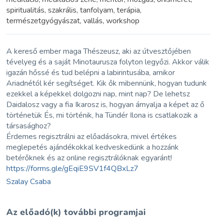
spiritualitás, szakrális, tanfolyam, terápia,
természetgyógyászat, vallás, workshop
A kereső ember maga Thészeusz, aki az útvesztőjében
tévelyeg és a saját Minotaurusza folyton legyőzi. Akkor válik
igazán hőssé és tud belépni a labirintusába, amikor
Ariadnétól kér segítséget. Kik ők mibennünk, hogyan tudunk
ezekkel a képekkel dolgozni nap, mint nap? De lehetsz
Daidalosz vagy a fia Ikarosz is, hogyan árnyalja a képet az ő
történetük És, mi történik, ha Tündér Ilona is csatlakozik a
társasághoz?
Érdemes regisztrálni az előadásokra, mivel értékes
meglepetés ajándékokkal kedveskedünk a hozzánk
betérőknek és az online regisztrálóknak egyaránt!
https://forms.gle/gEqiE9SV1f4QBxLz7
Szalay Csaba
Az előadó(k) további programjai