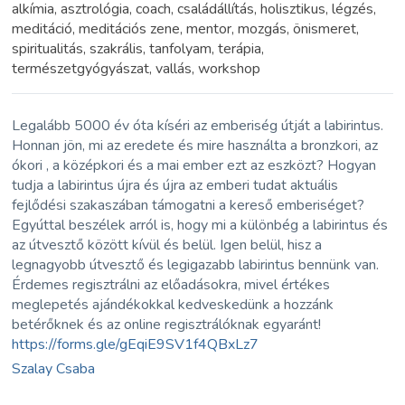
alkímia, asztrológia, coach, családállítás, holisztikus, légzés,
meditáció, meditációs zene, mentor, mozgás, önismeret,
spiritualitás, szakrális, tanfolyam, terápia,
természetgyógyászat, vallás, workshop
Legalább 5000 év óta kíséri az emberiség útját a labirintus.
Honnan jön, mi az eredete és mire használta a bronzkori, az
ókori , a középkori és a mai ember ezt az eszközt? Hogyan
tudja a labirintus újra és újra az emberi tudat aktuális
fejlődési szakaszában támogatni a kereső emberiséget?
Egyúttal beszélek arról is, hogy mi a különbég a labirintus és
az útvesztő között kívül és belül. Igen belül, hisz a
legnagyobb útvesztő és legigazabb labirintus bennünk van.
Érdemes regisztrálni az előadásokra, mivel értékes
meglepetés ajándékokkal kedveskedünk a hozzánk
betérőknek és az online regisztrálóknak egyaránt!
https://forms.gle/gEqiE9SV1f4QBxLz7
Szalay Csaba