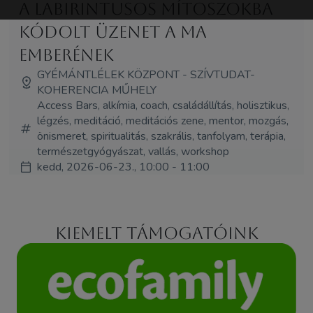
A labirintusos mítoszokba
kódolt üzenet a ma
emberének
GYÉMÁNTLÉLEK KÖZPONT - SZÍVTUDAT-
KOHERENCIA MŰHELY
Access Bars, alkímia, coach, családállítás, holisztikus,
légzés, meditáció, meditációs zene, mentor, mozgás,
önismeret, spiritualitás, szakrális, tanfolyam, terápia,
természetgyógyászat, vallás, workshop
kedd, 2026-06-23., 10:00 - 11:00
Kiemelt támogatóink