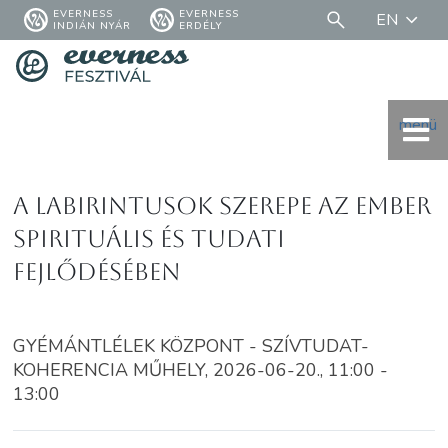
EVERNESS
EVERNESS
EN
INDIÁN NYÁR
ERDÉLY
menü
A labirintusok szerepe az ember
spirituális és tudati
fejlődésében
GYÉMÁNTLÉLEK KÖZPONT - SZÍVTUDAT-
KOHERENCIA MŰHELY, 2026-06-20., 11:00 -
13:00