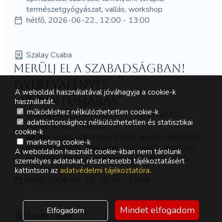
természetgyógyászat, vallás, workshop
hétfő, 2026-06-22., 12:00 - 13:00
Szalay Csaba
Merülj el a Szabadságban!
gyertyafényes
A weboldal használatával jóváhagyja a cookie-k
Labirintusjárás
használatát.
működéshez nélkülözhetetlen cookie-k
GYÉMÁNTLÉLEK KÖZPONT - SZÍVTUDAT-
adatbiztonsághoz nélkülözhetetlen és statisztikai
KOHERENCIA MŰHELY
cookie-k
alkímia, coach, holisztikus, karrier, légzés, meditáció,
marketing cookie-k
mentor, mozgás, önismeret, spiritualitás, szakrális,
A weboldalon használt cookie-kban nem tárolunk
tanfolyam, terápia, természetgyógyászat, vallás,
személyes adatokat, részletesebb tájékoztatásért
workshop, zene
kattintson az
adatvédelmi tájékoztatóra
.
hétfő, 2026-06-22., 19:30 - 21:00
Mindet elfogadom
Elfogadom
Szalay Csaba