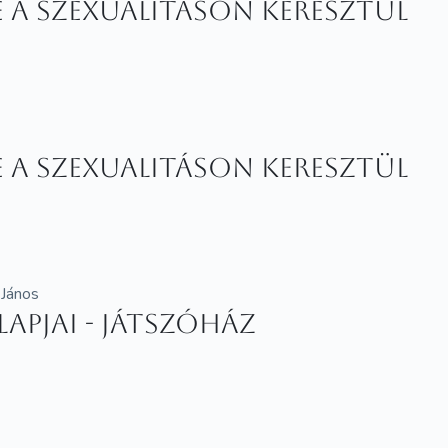
te a szexualitáson keresztül
te a szexualitáson keresztül
 János
apjai - Játszóház