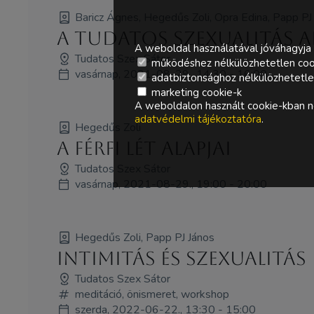
Baricz Ágnes, Hegedűs Zoli, Opra Edina, Papp PJ
A tudatos szexualitás al
A weboldal használatával jóváhagyja 
Tudatos Szex Sátor
működéshez nélkülözhetetlen coo
vasárnap, 2021-08-29., 14:30 - 16:00
adatbiztonsághoz nélkülözhetetlen 
marketing cookie-k
A weboldalon használt cookie-kban ne
adatvédelmi tájékoztatóra
.
Hegedűs Zoli
A férfi lét alapjai
Tudatos Szex Sátor
vasárnap, 2021-08-29., 19:00 - 20:00
Hegedűs Zoli, Papp PJ János
Intimitás és szexualitás
Tudatos Szex Sátor
meditáció, önismeret, workshop
szerda, 2022-06-22., 13:30 - 15:00