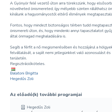
A Gyönyör felé vezető úton arra törekszünk, hogy elsősorba
növelheted önismereted, így mélyebb szinten ráláthatsz 
kínálunk a hagyományostól eltérő élmények megtapasztalásá
Fontos, hogy mindezt biztonságos térben tudd megtapaszta
önismereti úton, és, hogy mindenki annyi tapasztalatot gy
által önmagad meghaladására is.
Segíti a férfit a nő megismerésében és hozzájárul a höl
felvállalását, a saját nemi jellegünkkel való azonosulást 
területén.
Regisztrációköteles.
Balatoni Brigitta
Hegedűs Zoli
Az előadó(k) további programjai
Hegedűs Zoli