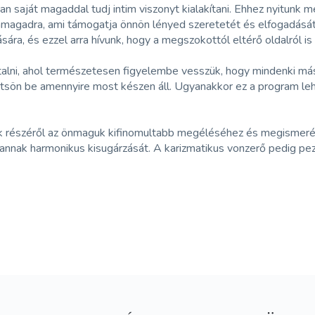
n saját magaddal tudj intim viszonyt kialakítani. Ehhez nyitunk 
önmagadra, ami támogatja önnön lényed szeretetét és elfogadásá
ra, és ezzel arra hívunk, hogy a megszokottól eltérő oldalról i
lni, ahol természetesen figyelembe vesszük, hogy mindenki másh
űjtsön be amennyire most készen áll. Ugyanakkor ez a program le
gyek részéről az önmaguk kifinomultabb megéléséhez és megisme
és annak harmonikus kisugárzását. A karizmatikus vonzerő pedig p