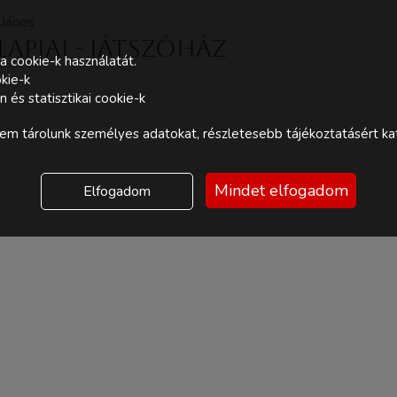
 János
apjai - Játszóház
a cookie-k használatát.
kie-k
és statisztikai cookie-k
m tárolunk személyes adatokat, részletesebb tájékoztatásért kat
Mindet elfogadom
Elfogadom