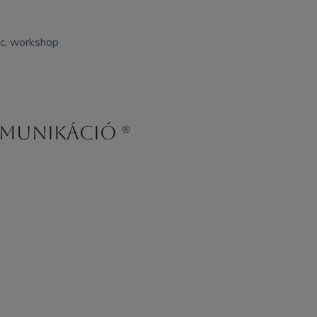
nc, workshop
munikáció (R)