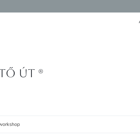
ő út (R)
, workshop