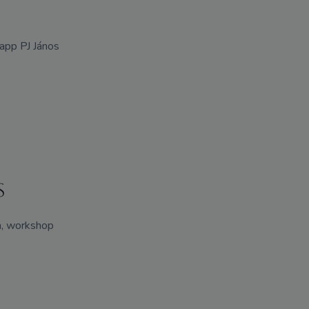
Papp PJ János
s
a, workshop