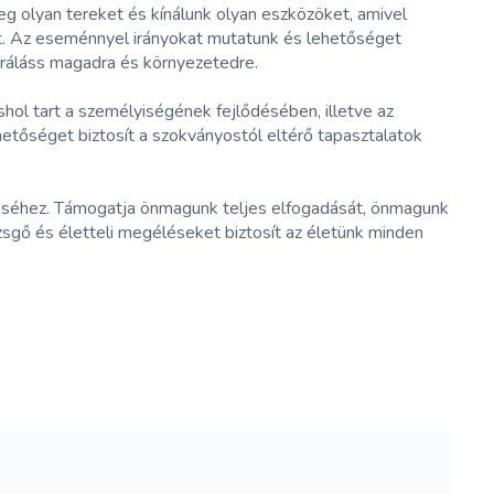
meg olyan tereket és kínálunk olyan eszközöket, amivel
t. Az eseménnyel irányokat mutatunk és lehetőséget
s ráláss magadra és környezetedre.
ol tart a személyiségének fejlődésében, illetve az
hetőséget biztosít a szokványostól eltérő tapasztalatok
réséhez. Támogatja önmagunk teljes elfogadását, önmagunk
ezsgő és életteli megéléseket biztosít az életünk minden