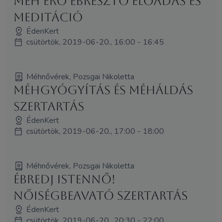
Méh Erő Ébresztő előadás és
meditáció
ÉdenKert
csütörtök, 2019-06-20., 16:00 - 16:45
Méhnővérek, Pozsgai Nikoletta
Méhgyógyítás és MéhÁldás
szertartás
ÉdenKert
csütörtök, 2019-06-20., 17:00 - 18:00
Méhnővérek, Pozsgai Nikoletta
Ébredj Istennő!
NőiségBeAvató Szertartás
ÉdenKert
csütörtök, 2019-06-20., 20:30 - 22:00