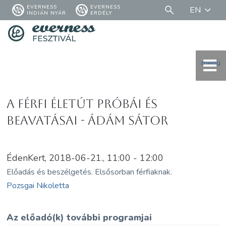
EVERNESS
EVERNESS
EN
INDIÁN NYÁR
ERDÉLY
menü
A Férfi életút próbái és
beavatásai - Ádám Sátor
ÉdenKert, 2018-06-21., 11:00 - 12:00
Előadás és beszélgetés. Elsősorban férfiaknak.
Pozsgai Nikoletta
Az előadó(k) további programjai