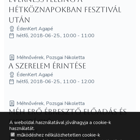
Hétköznapokban Fesztivál
után
ÉdenKert Agapé
hétfő, 2018-06-25., 10:00 - 11:00
Méhnővérek, Pozsgai Nikoletta
A SzerElem Érintése
ÉdenKert Agapé
hétfő, 2018-06-25., 11:00 - 12:00
Méhnővérek, Pozsgai Nikoletta
Méh Erő Ébresztő előadás és
meditáció
A weboldal használatával jóváhagyja a cookie-k
használatát.
ÉdenKert
működéshez nélkülözhetetlen cookie-k
szerda, 2019-06-19., 17:00 - 18:00