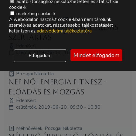
adatbiztonsághoz nélkülözhetetlen és statisztikai
cookie-k
marketing cookie-k
Méhnővérek, Pozsgai Nikoletta
A weboldalon használt cookie-kban nem tárolunk
személyes adatokat, részletesebb tájékoztatásért
Méhgyógyítás és MéhÁldás
kattintson az
adatvédelmi tájékoztatóra
.
szertartás
ÉdenKert
szerda, 2019-06-19., 18:00 - 19:00
Mindet elfogadom
Elfogadom
Pozsgai Nikoletta
NEF Női Energia Fitnesz -
Előadás és Mozgás
ÉdenKert
csütörtök, 2019-06-20., 09:30 - 10:30
Méhnővérek, Pozsgai Nikoletta