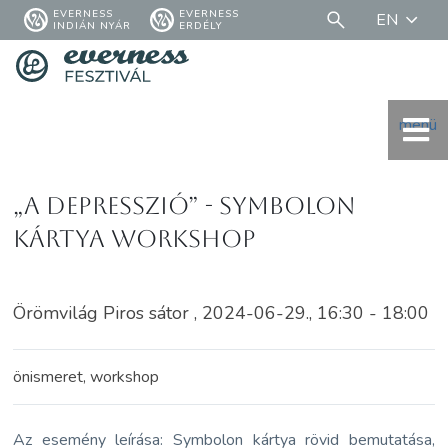
EVERNESS
EVERNESS
EN
INDIÁN NYÁR
ERDÉLY
menü
„A Depresszió” - Symbolon
kártya workshop
Örömvilág Piros sátor , 2024-06-29., 16:30 - 18:00
önismeret, workshop
Az esemény leírása: Symbolon kártya rövid bemutatása,