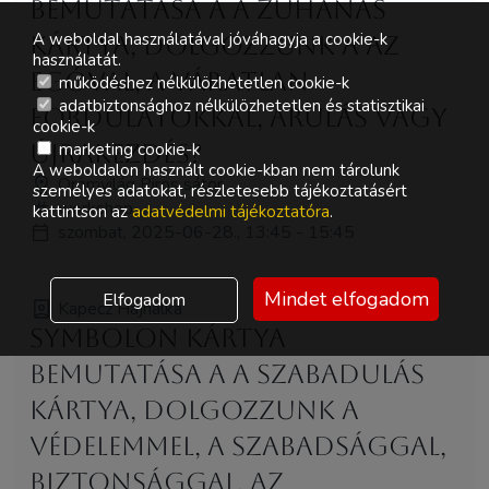
bemutatása a A Zuhanás
A weboldal használatával jóváhagyja a cookie-k
kártya, dolgozzunk a az
használatát.
egóval, a váratlan
működéshez nélkülözhetetlen cookie-k
adatbiztonsághoz nélkülözhetetlen és statisztikai
fordulatokkal, árulás vagy
cookie-k
újrakezdés?
marketing cookie-k
A weboldalon használt cookie-kban nem tárolunk
Örömvilág Piros sátor
személyes adatokat, részletesebb tájékoztatásért
workshop
kattintson az
adatvédelmi tájékoztatóra
.
szombat, 2025-06-28., 13:45 - 15:45
Mindet elfogadom
Elfogadom
Kapecz Hajnalka
Symbolon kártya
bemutatása a A Szabadulás
kártya, dolgozzunk a
védelemmel, a szabadsággal,
biztonsággal, az