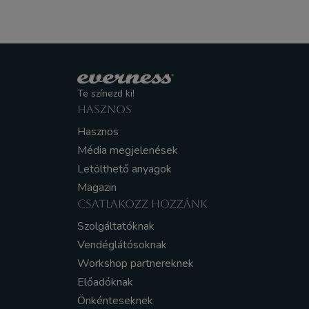
Te színezd ki!
HASZNOS
Hasznos
Média megjelenések
Letölthető anyagok
Magazin
CSATLAKOZZ HOZZÁNK
Szolgáltatóknak
Vendéglátósoknak
Workshop partnereknek
Előadóknak
Önkénteseknek