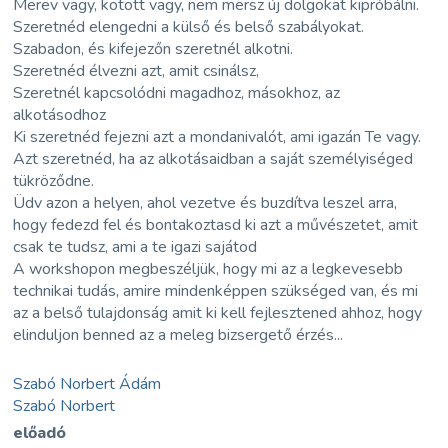
Merev vagy, kötött vagy, nem mersz új dolgokat kipróbálni.
Szeretnéd elengedni a külső és belső szabályokat.
Szabadon, és kifejezőn szeretnél alkotni.
Szeretnéd élvezni azt, amit csinálsz,
Szeretnél kapcsolódni magadhoz, másokhoz, az
alkotásodhoz
Ki szeretnéd fejezni azt a mondanivalót, ami igazán Te vagy.
Azt szeretnéd, ha az alkotásaidban a saját személyiséged
tükröződne.
Üdv azon a helyen, ahol vezetve és buzdítva leszel arra,
hogy fedezd fel és bontakoztasd ki azt a művészetet, amit
csak te tudsz, ami a te igazi sajátod
A workshopon megbeszéljük, hogy mi az a legkevesebb
technikai tudás, amire mindenképpen szükséged van, és mi
az a belső tulajdonság amit ki kell fejlesztened ahhoz, hogy
elinduljon benned az a meleg bizsergető érzés...
Szabó Norbert Ádám
Szabó Norbert
előadó