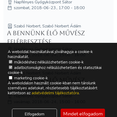
Napfényes Gyógyközpont Sátor
szombat, 2018-06-23., 17:00 - 18:00
Szabó Norbert, Szabó Norbert Ádám
A bennünk élő művész
felébresztése
Napfényes Gyógyközpont Sátor
A weboldal használatával jóváhagyja a cookie-k
vasárnap, 2018-06-24., 15:00 - 16:00
használatát.
működéshez nélkülözhetetlen cookie-k
adatbiztonsághoz nélkülözhetetlen és statisztikai
cookie-k
Szabó Norbert, Szabó Norbert Ádám
marketing cookie-k
A bennünk élő művész
A weboldalon használt cookie-kban nem tárolunk
felébresztése
személyes adatokat, részletesebb tájékoztatásért
kattintson az
adatvédelmi tájékoztatóra
.
Napfényes Gyógyközpont Sátor
vasárnap, 2018-06-24., 15:00 - 16:00
Mindet elfogadom
Elfogadom