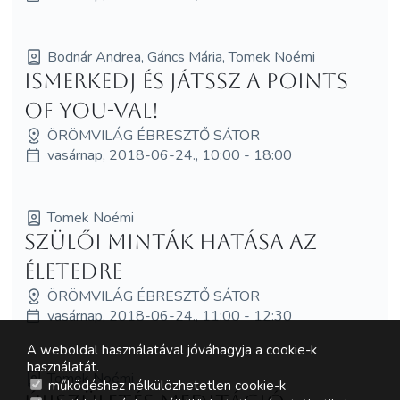
Bodnár Andrea, Gáncs Mária, Tomek Noémi
Ismerkedj és játssz a Points
of You-val!
ÖRÖMVILÁG ÉBRESZTŐ SÁTOR
vasárnap, 2018-06-24., 10:00 - 18:00
Tomek Noémi
Szülői minták hatása az
életedre
ÖRÖMVILÁG ÉBRESZTŐ SÁTOR
vasárnap, 2018-06-24., 11:00 - 12:30
A weboldal használatával jóváhagyja a cookie-k
használatát.
Tomek Noémi
működéshez nélkülözhetetlen cookie-k