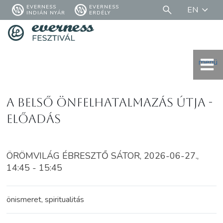
EVERNESS
EVERNESS
EN
INDIÁN NYÁR
ERDÉLY
menü
A belső önfelhatalmazás útja -
előadás
ÖRÖMVILÁG ÉBRESZTŐ SÁTOR, 2026-06-27.,
14:45 - 15:45
önismeret, spiritualitás