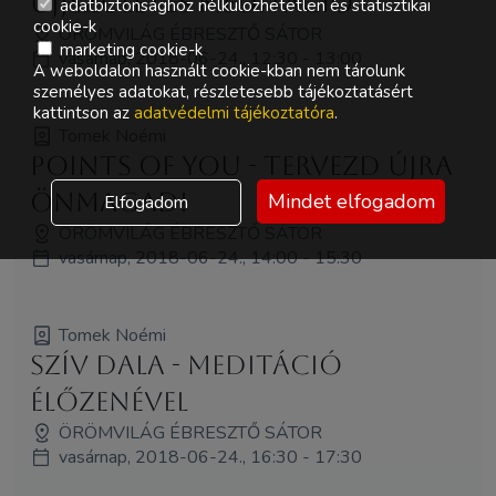
Újjszületés meditáció
adatbiztonsághoz nélkülözhetetlen és statisztikai
cookie-k
ÖRÖMVILÁG ÉBRESZTŐ SÁTOR
marketing cookie-k
vasárnap, 2018-06-24., 12:30 - 13:00
A weboldalon használt cookie-kban nem tárolunk
személyes adatokat, részletesebb tájékoztatásért
kattintson az
adatvédelmi tájékoztatóra
.
Tomek Noémi
Points of You - Tervezd újra
Önmagad!
Mindet elfogadom
Elfogadom
ÖRÖMVILÁG ÉBRESZTŐ SÁTOR
vasárnap, 2018-06-24., 14:00 - 15:30
Tomek Noémi
Szív dala - meditáció
élőzenével
ÖRÖMVILÁG ÉBRESZTŐ SÁTOR
vasárnap, 2018-06-24., 16:30 - 17:30