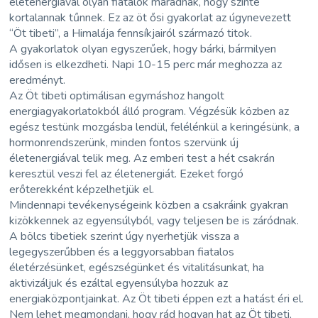
életenergiával olyan fiatalok maradnak, hogy szinte
kortalannak tűnnek. Ez az öt ősi gyakorlat az úgynevezett
“Öt tibeti”, a Himalája fennsíkjairól származó titok.
A gyakorlatok olyan egyszerűek, hogy bárki, bármilyen
idősen is elkezdheti. Napi 10-15 perc már meghozza az
eredményt.
Az Öt tibeti optimálisan egymáshoz hangolt
energiagyakorlatokból álló program. Végzésük közben az
egész testünk mozgásba lendül, felélénkül a keringésünk, a
hormonrendszerünk, minden fontos szervünk új
életenergiával telik meg. Az emberi test a hét csakrán
keresztül veszi fel az életenergiát. Ezeket forgó
erőterekként képzelhetjük el.
Mindennapi tevékenységeink közben a csakráink gyakran
kizökkennek az egyensúlyból, vagy teljesen be is záródnak.
A bölcs tibetiek szerint úgy nyerhetjük vissza a
legegyszerűbben és a leggyorsabban fiatalos
életérzésünket, egészségünket és vitalitásunkat, ha
aktivizáljuk és ezáltal egyensúlyba hozzuk az
energiaközpontjainkat. Az Öt tibeti éppen ezt a hatást éri el.
Nem lehet megmondani, hogy rád hogyan hat az Öt tibeti,