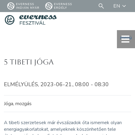
EVERNESS
EVERNESS
EN
INDIÁN NYÁR
ERDÉLY
menü
5 tibeti jóga
ELMÉLYÜLÉS, 2023-06-21., 08:00 - 08:30
Jóga, mozgás
A tibeti szerzetesek már évszázadok óta ismernek olyan
energiagyakorlatokat, amelyeknek köszönhetően tele