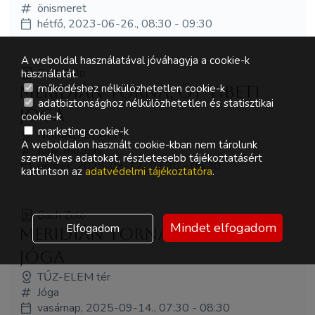
önismeret
hétfő, 2023-06-26., 08:30 - 09:30
A weboldal használatával jóváhagyja a cookie-k
Bach Zolo
használatát.
működéshez nélkülözhetetlen cookie-k
Meridián torna, öt tibeti
adatbiztonsághoz nélkülözhetetlen és statisztikai
jóga
cookie-k
marketing cookie-k
NOMAD BEACH
A weboldalon használt cookie-kban nem tárolunk
Jóga, mozgás
személyes adatokat, részletesebb tájékoztatásért
péntek, 2025-09-12., 07:30 - 08:30
kattintson az
adatvédelmi tájékoztatóra
.
Bach Zolo
Mindet elfogadom
Elfogadom
Meridián torna, öt tibeti
jóga
TŰZ-ELEM tér
Jóga
vasárnap, 2025-09-14., 07:30 - 08:30