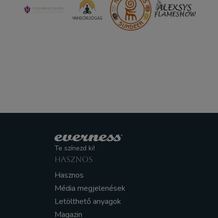
Te színezd ki!
HASZNOS
Hasznos
Média megjelenések
Letölthető anyagok
Magazin