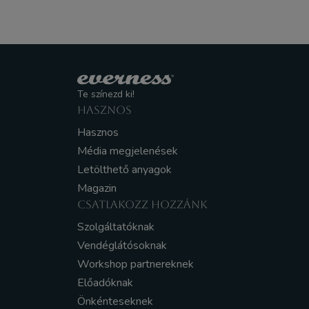
Te színezd ki!
HASZNOS
Hasznos
Média megjelenések
Letölthető anyagok
Magazin
CSATLAKOZZ HOZZÁNK
Szolgáltatóknak
Vendéglátósoknak
Workshop partnereknek
Előadóknak
Önkénteseknek