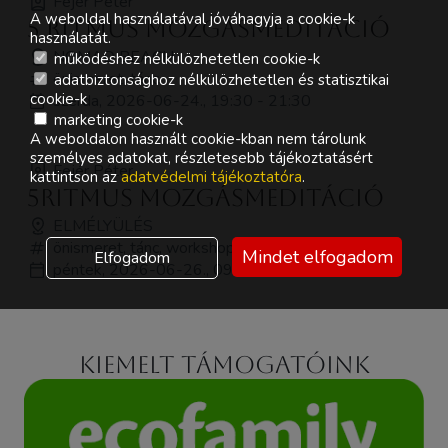
Fejér Péter
A weboldal használatával jóváhagyja a cookie-k
5 ritmus mozgásmeditáció
használatát.
NOMAD BEACH
működéshez nélkülözhetetlen cookie-k
önismeret, tánc
adatbiztonsághoz nélkülözhetetlen és statisztikai
cookie-k
szerda, 2026-06-24., 19:30 - 21:30
marketing cookie-k
A weboldalon használt cookie-kban nem tárolunk
személyes adatokat, részletesebb tájékoztatásért
Fejér Péter
kattintson az
adatvédelmi tájékoztatóra
.
5Ritmus mozgásmeditáció
ELMÉLYÜLÉS
önismeret, tánc, workshop
Mindet elfogadom
Elfogadom
péntek, 2026-06-26., 09:30 - 11:00
Kiemelt támogatóink