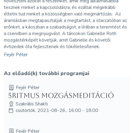
növeszteni azokat a részeinket, amik még alkalmasabbá
tesznek minket a kapcsolódásra, és ezáltal méginkább
éltetni tud minket a közösségben való megmártózás. Az
áramlásban megtapasztaljuk a megtartást, a staccatóban az
erőnket, a káoszban a szabadságot, a lírában a teremtést és
a csendben a megnyugvást. A táncokon Gabrielle Roth
mozgástérképét követjük, amit Gabrielle és követői
évtizedek óta fejlesztenek és tökéletesítenek.
Fejér Péter
Az előadó(k) további programjai
Fejér Péter
5Ritmus Mozgásmeditáció
Szakrális Shakti
csütörtök, 2021-08-26., 16:00 - 18:00
Fejér Péter