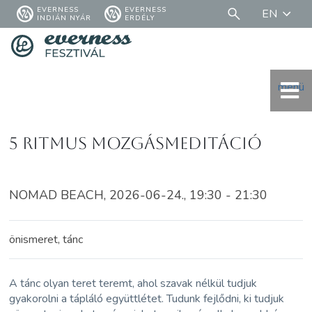
EVERNESS
EVERNESS
EN
INDIÁN NYÁR
ERDÉLY
menü
5 ritmus mozgásmeditáció
NOMAD BEACH, 2026-06-24., 19:30 - 21:30
önismeret, tánc
A tánc olyan teret teremt, ahol szavak nélkül tudjuk
gyakorolni a tápláló együttlétet. Tudunk fejlődni, ki tudjuk